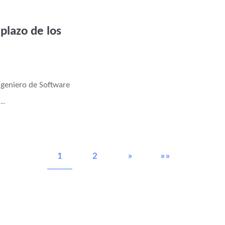
plazo de los
Ingeniero de Software
 …
1
2
»
»»