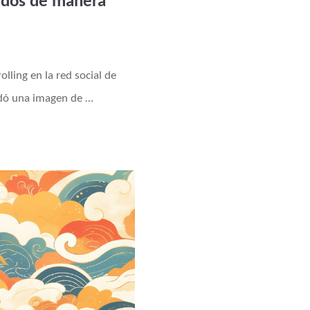
ados de manera
lling en la red social de
dó una imagen de …