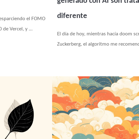
generado con AI son trat
diferente
n esparciendo el FOMO
 de Vercel, y …
El día de hoy, mientras hacía doom scro
Zuckerberg, el algoritmo me recomen