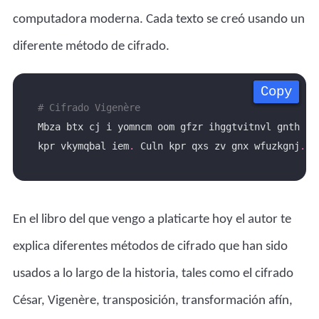
computadora moderna. Cada texto se creó usando un
diferente método de cifrado.
Copy
Copy
Copy
Copy
# Cifrado Vigenère
Mbza btx cj i yomncm oom gfzr ihggtvitnvl gnth 
kpr vkymqbal iem
.
 Culn kpr qxs zv gnx wfuzkgnj
.
En el libro del que vengo a platicarte hoy el autor te
explica diferentes métodos de cifrado que han sido
usados a lo largo de la historia, tales como el cifrado
César, Vigenère, transposición, transformación afín,