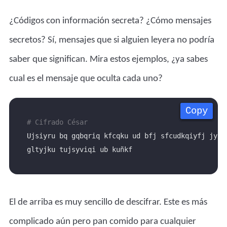
¿Códigos con información secreta? ¿Cómo mensajes
secretos? Sí, mensajes que si alguien leyera no podría
saber que significan. Mira estos ejemplos, ¿ya sabes
cual es el mensaje que oculta cada uno?
Copy
Copy
Copy
Copy
# Cifrado César
Ujsiyru bq gqbqriq kfcqku ud bfj sfcudkqiyfj jy 
El de arriba es muy sencillo de descifrar. Este es más
complicado aún pero pan comido para cualquier