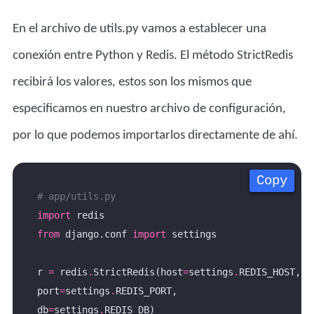
En el archivo de utils.py vamos a establecer una
conexión entre Python y Redis. El método StrictRedis
recibirá los valores, estos son los mismos que
especificamos en nuestro archivo de configuración,
por lo que podemos importarlos directamente de ahí.
Copy
Copy
Copy
Copy
# app/utils.py
import
from
 django.conf 
import
r 
=
 redis
.
StrictRedis(host
=
settings
.
port
=
settings
.
db
=
settings
.