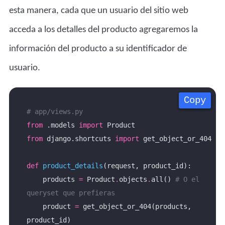
esta manera, cada que un usuario del sitio web
acceda a los detalles del producto agregaremos la
información del producto a su identificador de
usuario.
Copy
Copy
Copy
Copy
# app/views.py
from
 .models 
import
from
 django.shortcuts 
import
def
product_details
    products 
=
 Product
.
objects
.
all() 
# O el 
queryset que prefieras
    product 
=
 get_object_or_404(products, 