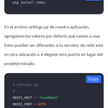
En el archivo
settings.py
de nuestra aplicación,
agregamos los valores por defecto que vamos a usar.
Estos pueden ser diferentes si tu servidor de redis está
en otra ubicación o si elegiste otro puerto en lugar del
predeterminado.
Copy
Copy
Copy
Copy
# settings.py
# ...
REDIS_HOST 
=
'localhost'
REDIS_PORT 
=
6379