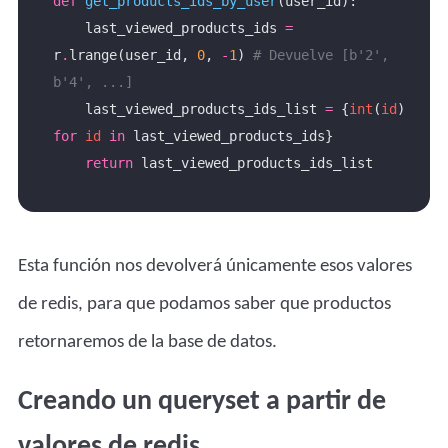
def
get_products_ids_by_user
    last_viewed_products_ids 
=
r
.
lrange(user_id, 
0
, 
-
1
) 
# Devuelve [b'2', 
b'4', ...]
    last_viewed_products_ids_list 
=
 {
int
(
id
) 
for
id
in
return
Esta función nos devolverá únicamente esos valores
de redis, para que podamos saber que productos
retornaremos de la base de datos.
Creando un queryset a partir de
valores de redis