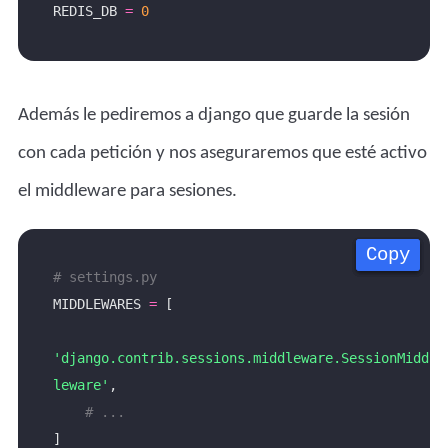
REDIS_DB 
=
0
Además le pediremos a django que guarde la sesión
con cada petición y nos aseguraremos que esté activo
el middleware para sesiones.
Copy
Copy
Copy
Copy
# settings.py
MIDDLEWARES 
=
'django.contrib.sessions.middleware.SessionMidd
leware'
# ...