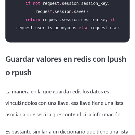
if
not
 request
.
session
.
        request
.
session
.
return
 request
.
session
.
session_key 
if
request
.
user
.
is_anonymous 
else
 request
.
Guardar valores en redis con lpush
o rpush
La manera en la que guarda redis los datos es
vinculándolos con una llave, esa llave tiene una lista
asociada que será la que contendrá la información.
Es bastante similar a un diccionario que tiene una lista