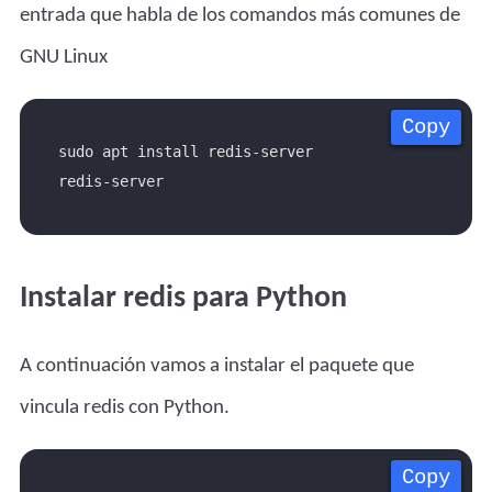
entrada que habla de los
comandos más comunes de
GNU Linux
Copy
Copy
Copy
Copy
Instalar redis para Python
A continuación vamos a instalar el paquete que
vincula redis con Python.
Copy
Copy
Copy
Copy