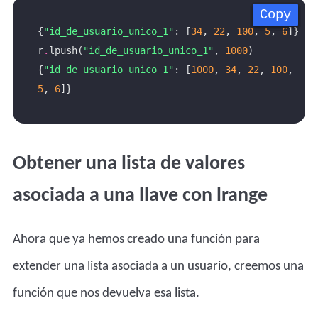
Copy
Copy
Copy
Copy
{
"id_de_usuario_unico_1"
: [
34
, 
22
, 
100
, 
5
, 
6
r
.
lpush(
"id_de_usuario_unico_1"
, 
1000
{
"id_de_usuario_unico_1"
: [
1000
, 
34
, 
22
, 
100
, 
5
, 
6
Obtener una lista de valores
asociada a una llave con lrange
Ahora que ya hemos creado una función para
extender una lista asociada a un usuario, creemos una
función que nos devuelva esa lista.