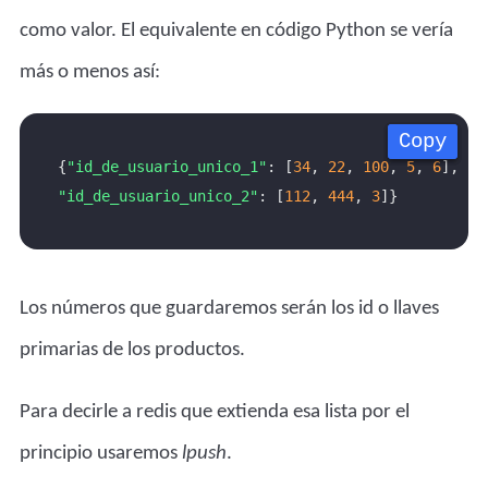
como valor. El equivalente en código Python se vería
más o menos así:
Copy
Copy
Copy
Copy
{
"id_de_usuario_unico_1"
: [
34
, 
22
, 
100
, 
5
, 
6
], 
"id_de_usuario_unico_2"
: [
112
, 
444
, 
3
Los números que guardaremos serán los id o llaves
primarias de los productos.
Para decirle a redis que extienda esa lista por el
principio usaremos
lpush
.