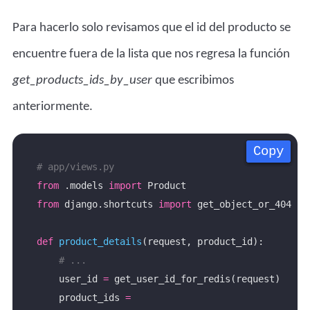
Para hacerlo solo revisamos que el id del producto se
encuentre fuera de la lista que nos regresa la función
get_products_ids_by_user
que escribimos
anteriormente.
Copy
Copy
Copy
Copy
# app/views.py
from
 .models 
import
from
 django.shortcuts 
import
def
product_details
# ...
    user_id 
=
    product_ids 
=