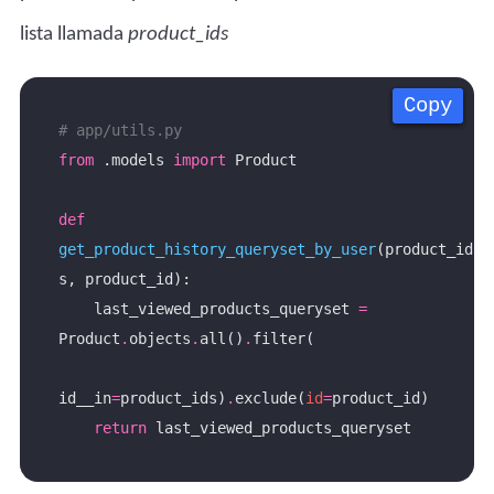
lista llamada
product_ids
Copy
Copy
Copy
Copy
# app/utils.py
from
 .models 
import
def
get_product_history_queryset_by_user
(product_id
    last_viewed_products_queryset 
=
Product
.
objects
.
all()
.
id__in
=
product_ids)
.
exclude(
id
=
return