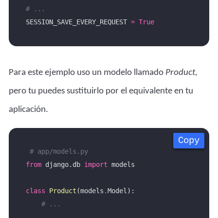
# ...
SESSION_SAVE_EVERY_REQUEST 
=
True
Para este ejemplo uso un modelo llamado
Product,
pero tu puedes sustituirlo por el equivalente en tu
aplicación.
Copy
Copy
Copy
Copy
# app/models.py
from
 django.db 
import
class
Product
(models
.
# ...