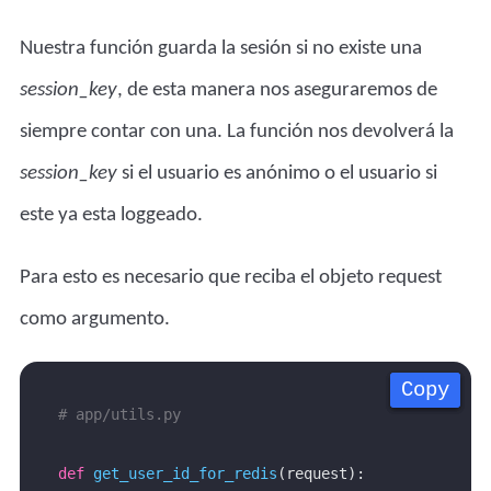
Nuestra función guarda la sesión si no existe una
session_key
, de esta manera nos aseguraremos de
siempre contar con una. La función nos devolverá la
session_key
si el usuario es anónimo o el usuario si
este ya esta loggeado.
Para esto es necesario que reciba el objeto request
como argumento.
Copy
Copy
Copy
Copy
# app/utils.py
def
get_user_id_for_redis