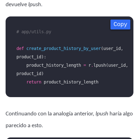
devuelve
lpush
.
Copy
Copy
Copy
Copy
# app/utils.py
def
create_product_history_by_user
(user_id, 
    product_history_length 
=
 r
.
lpush(user_id, 
return
Continuando con la analogía anterior,
lpush
haría algo
parecido a esto.