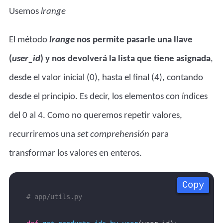
Usemos
lrange
El método
lrange
nos permite pasarle una llave
(
user_id
) y nos devolverá la lista que tiene asignada
,
desde el valor inicial (0), hasta el final (4), contando
desde el principio. Es decir, los elementos con índices
del 0 al 4. Como no queremos repetir valores,
recurriremos una
set comprehensión
para
transformar los valores en enteros.
Copy
Copy
Copy
Copy
# app/utils.py